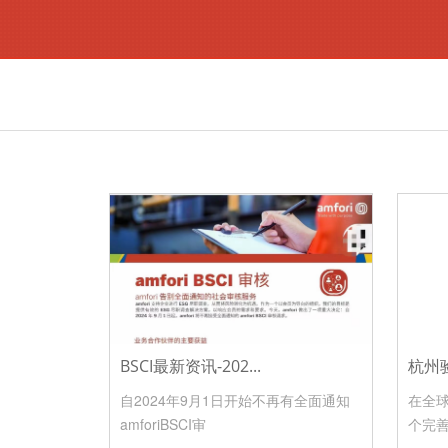
BSCI最新资讯-202...
杭州
自2024年9月1日开始不再有全面通知
在全
amforiBSCI审
个完