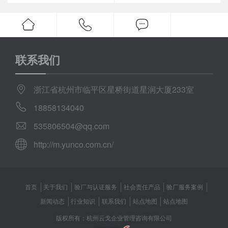
联系我们
浙江省杭州市临平区星桥街道星润大厦233室
18858134040
535806504@qq.com
http://m.yunco.com.cn/
首页
关于我们
验厂与认证服务
社会责任产品
验厂服务案例
新闻动态
行业知识
联系我们
站点地图
站点地图
版权所有：杭州云戈企业管理咨询有限公司