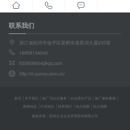
联系我们
浙江省杭州市临平区星桥街道星润大厦233室
18858134040
535806504@qq.com
http://m.yunco.com.cn/
首页
关于我们
验厂与认证服务
社会责任产品
验厂服务案例
新闻动态
行业知识
联系我们
站点地图
站点地图
版权所有：杭州云戈企业管理咨询有限公司