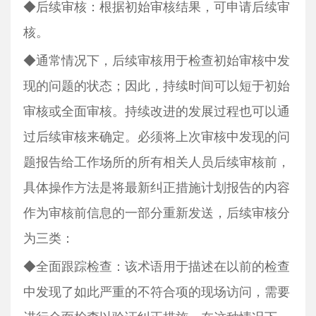
◆后续审核：根据初始审核结果，可申请后续审
核。
◆通常情况下，后续审核用于检查初始审核中发
现的问题的状态；因此，持续时间可以短于初始
审核或全面审核。持续改进的发展过程也可以通
过后续审核来确定。必须将上次审核中发现的问
题报告给工作场所的所有相关人员后续审核前，
具体操作方法是将最新纠正措施计划报告的内容
作为审核前信息的一部分重新发送，后续审核分
为三类：
◆全面跟踪检查：该术语用于描述在以前的检查
中发现了如此严重的不符合项的现场访问，需要
进行全面检查以验证纠正措施。在这种情况下，