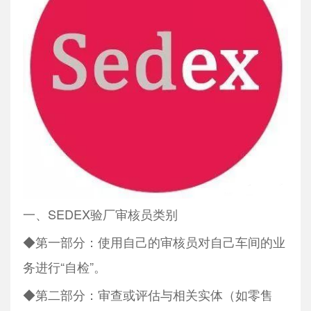
一、SEDEX验厂审核员类别
◆第一部分：使用自己的审核员对自己车间的业
务进行“自检”。
◆第二部分：审查或评估与相关实体（如零售