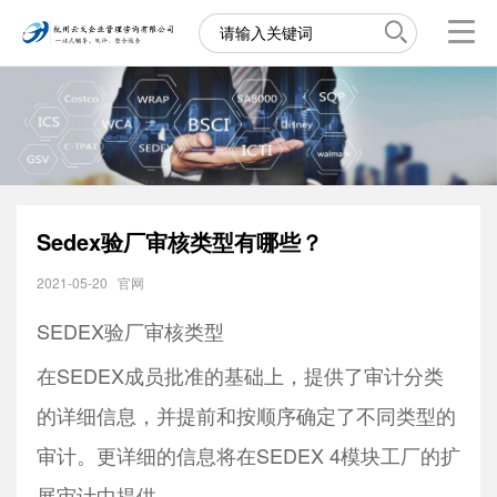
Sedex验厂审核类型有哪些？
2021-05-20
官网
SEDEX验厂审核类型
在SEDEX成员批准的基础上，提供了审计分类
的详细信息，并提前和按顺序确定了不同类型的
审计。更详细的信息将在SEDEX 4模块工厂的扩
展审计中提供。