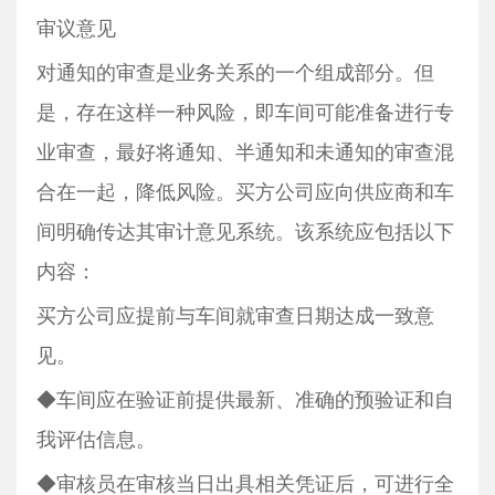
审议意见
对通知的审查是业务关系的一个组成部分。但
是，存在这样一种风险，即车间可能准备进行专
业审查，最好将通知、半通知和未通知的审查混
合在一起，降低风险。买方公司应向供应商和车
间明确传达其审计意见系统。该系统应包括以下
内容：
买方公司应提前与车间就审查日期达成一致意
见。
◆车间应在验证前提供最新、准确的预验证和自
我评估信息。
◆审核员在审核当日出具相关凭证后，可进行全