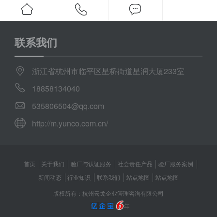
联系我们
浙江省杭州市临平区星桥街道星润大厦233室
18858134040
535806504@qq.com
http://m.yunco.com.cn/
首页
关于我们
验厂与认证服务
社会责任产品
验厂服务案例
新闻动态
行业知识
联系我们
站点地图
站点地图
版权所有：杭州云戈企业管理咨询有限公司