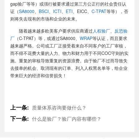
gap验厂等等）或强行被要求通过第三方公正行的社会责任认
证（
SA8000
、
BSCI
、
ICTI
、
ETI
、EICC、
C-TPAT
等等），否
则将失去现有的市场和企业的未来。
随着越来越多欧美客户要求供应商通过
人权验厂
、
反恐验
厂
（C-TPAT）等，或通过SA8000、
WRAP
等认证，而且要求
越来越严格。公司或工厂正接受着来自不同客户的工厂审核，
而不得不花费大量的人力、物力和财力用于不同COC守则的实
施。重复的审核导致重复的资源浪费。由于验厂不过而导致失
去接单的机会、取消现有的订单、列入人权黑名单等，给企业
带来巨大的经济和信誉损失！
上一条:
质量体系咨询要做什么？
下一条:
什么是验厂？验厂内容有哪些？