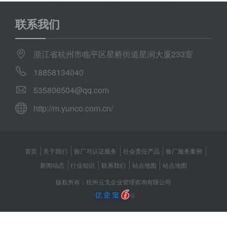
联系我们
浙江省杭州市临平区星桥街道星润大厦233室
18858134040
535806504@qq.com
http://m.yunco.com.cn/
首页
关于我们
验厂与认证服务
社会责任产品
验厂服务案例
新闻动态
行业知识
联系我们
站点地图
站点地图
版权所有：杭州云戈企业管理咨询有限公司